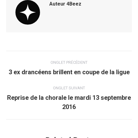
Auteur
4Beez
Navigation
ONGLET PRÉCÉDENT
de
3 ex drancéens brillent en coupe de la ligue
Onglet
précédent
commentaire
ONGLET SUIVANT
Reprise de la chorale le mardi 13 septembre
Onglet
2016
suivant