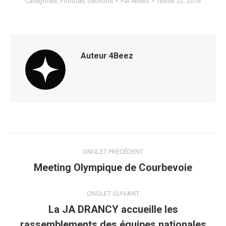
Categories:
Football
,
Sections
Par
4Beez
février 22, 2016
Auteur
4Beez
Navigation
ONGLET PRÉCÉDENT
de
Meeting Olympique de Courbevoie
Onglet
précédent
commentaire
ONGLET SUIVANT
La JA DRANCY accueille les
rassemblements des équipes nationales
Onglet