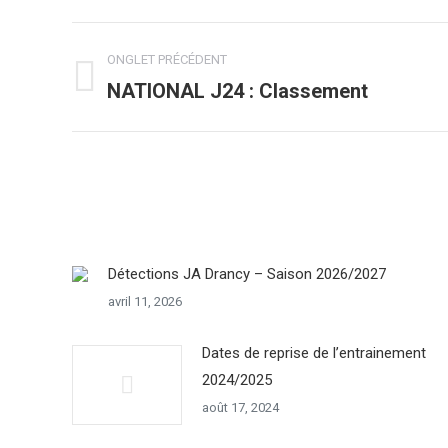
Navigation
ONGLET PRÉCÉDENT
de
NATIONAL J24 : Classement
Onglet
précédent
commentaire
Détections JA Drancy – Saison 2026/2027
avril 11, 2026
Dates de reprise de l’entrainement
2024/2025
août 17, 2024