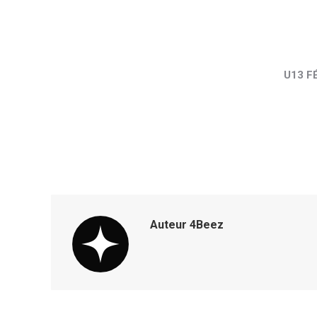
U13 F
Auteur
4Beez