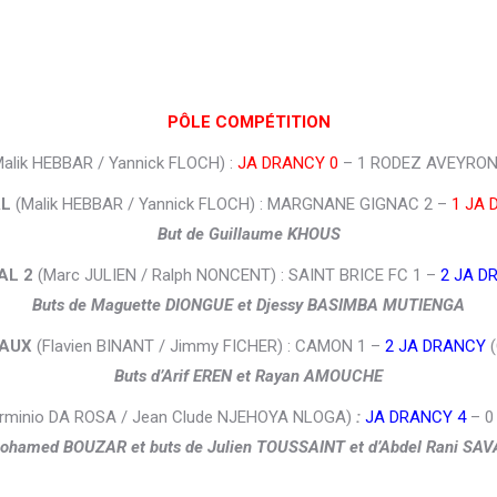
PÔLE COMPÉTITION
alik HEBBAR / Yannick FLOCH) :
JA DRANCY 0
– 1 RODEZ AVEYRON
AL
(Malik HEBBAR / Yannick FLOCH) : MARGNANE GIGNAC 2 –
1 JA 
But de Guillaume KHOUS
AL 2
(Marc JULIEN / Ralph NONCENT) : SAINT BRICE FC 1 –
2 JA D
Buts de Maguette DIONGUE et Djessy BASIMBA MUTIENGA
NAUX
(Flavien BINANT / Jimmy FICHER) : CAMON 1 –
2 JA DRANCY
(
Buts d’Arif EREN et Rayan AMOUCHE
rminio DA ROSA / Jean Clude NJEHOYA NLOGA)
:
JA DRANCY 4
– 0
Mohamed BOUZAR et buts de Julien TOUSSAINT et d’Abdel Rani S