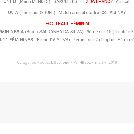
U11 D
(Manu MENDES) : SARCELLES 4 –
2 JA DRANCY
(Amical)
U9 A
(Thomas DERUEL) : Match amical contre CSL AULNAY
FOOTBALL FÉMININ
ÉMININES A
(Bruno SALDANHA DA SILVA) : 3ème sur 15 (Trophée F
U11 FÉMININES
(Bruno DA SILVA) : 2èmes sur 7 (Trophée Féminin
Categories:
Football
,
Sections
Par
4Beez
mars 4, 2019