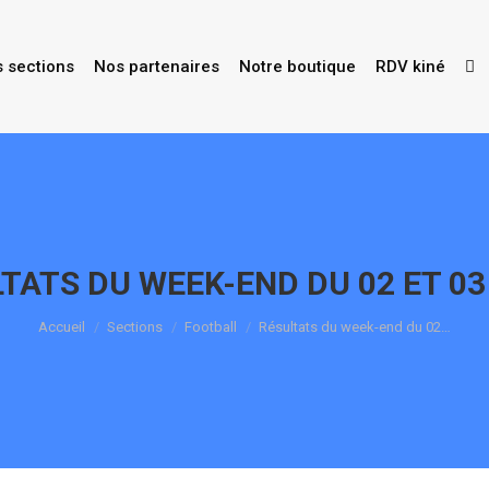
s sections
Nos partenaires
Notre boutique
RDV kiné
TATS DU WEEK-END DU 02 ET 0
Vous êtes ici :
Accueil
Sections
Football
Résultats du week-end du 02…