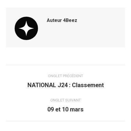
Auteur
4Beez
Navigation
ONGLET PRÉCÉDENT
de
NATIONAL J24 : Classement
Onglet
précédent
commentaire
ONGLET SUIVANT
09 et 10 mars
Onglet
suivant