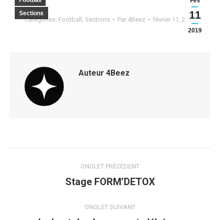
Football
Fév
11
Sections
Categories:
Football
,
Sections
Par
4Beez
février 11, 2019
2019
Auteur
4Beez
Navigation
ONGLET PRÉCÉDENT
de
Stage FORM’DETOX
Onglet
précédent
commentaire
ONGLET SUIVANT