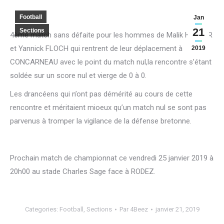
Football
Jan
21
Sections
4ème match sans défaite pour les hommes de Malik HEBBAR
et Yannick FLOCH qui rentrent de leur déplacement à
2019
CONCARNEAU avec le point du match nul,la rencontre s’étant
soldée sur un score nul et vierge de 0 à 0.
Les drancéens qui n’ont pas démérité au cours de cette
rencontre et méritaient mioeux qu’un match nul se sont pas
parvenus à tromper la vigilance de la défense bretonne.
Prochain match de championnat ce vendredi 25 janvier 2019 à
20h00 au stade Charles Sage face à RODEZ.
Categories:
Football
,
Sections
Par
4Beez
janvier 21, 2019