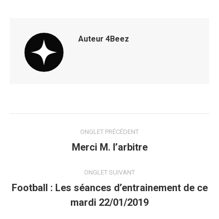
Auteur
4Beez
Navigation
ONGLET PRÉCÉDENT
de
Merci M. l’arbitre
Onglet
précédent
commentaire
ONGLET SUIVANT
Football : Les séances d’entrainement de ce
Onglet
mardi 22/01/2019
suivant