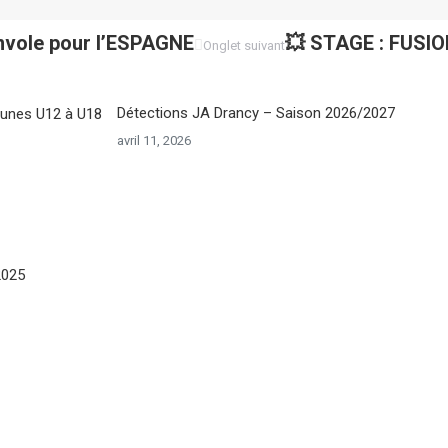
envole pour l’ESPAGNE
Onglet
💥 STAGE : FUSI
Onglet suivant
suivant
Détections JA Drancy – Saison 2026/2027
avril 11, 2026
2025