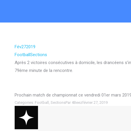
Fév
27
2019
Football
Sections
Après 2 victoires consécutives à domicile, les drancéens s’
79ème minute de la rencontre.
Prochain match de championnat ce vendredi 01er mars 2019
Categories:
Football
,
Sections
Par
4Beez
février 27, 2019