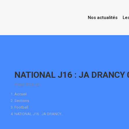
Nos actualités
Le
Contenu
en
pleine
largeur
NATIONAL J16 : JA DRANCY
Vous êtes ici :
Accueil
Sections
Football
NATIONAL J16 : JA DRANCY…