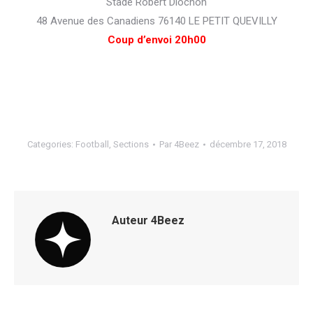
Stade Robert Diochon
48 Avenue des Canadiens 76140 LE PETIT QUEVILLY
Coup d’envoi 20h00
Categories:
Football
,
Sections
Par
4Beez
décembre 17, 2018
Auteur
4Beez