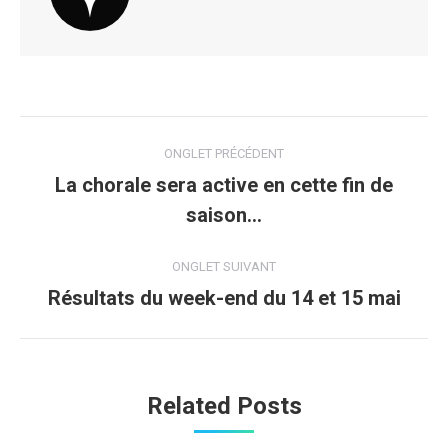
Navigation
ONGLET PRÉCÉDENT
de
La chorale sera active en cette fin de
Onglet
saison…
commentaire
précédent
ONGLET SUIVANT
Résultats du week-end du 14 et 15 mai
Onglet
suivant
Related Posts