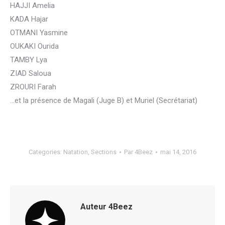
HAJJI Amelia
KADA Hajar
OTMANI Yasmine
OUKAKI Ourida
TAMBY Lya
ZIAD Saloua
ZROURI Farah
…et la présence de Magali (Juge B) et Muriel (Secrétariat)
Categories:
Natation
,
Sections
Par
4Beez
mai 14, 2016
Auteur
4Beez