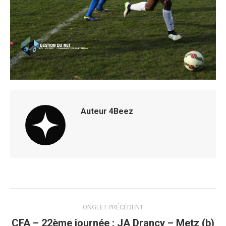
Auteur
4Beez
Navigation
ONGLET PRÉCÉDENT
de
CFA – 22ème journée : JA Drancy – Metz (b)
Onglet