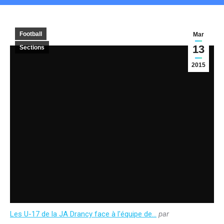
Football
Mar
13
Sections
2015
Les U-17 de la JA Drancy face à l'équipe de…
par