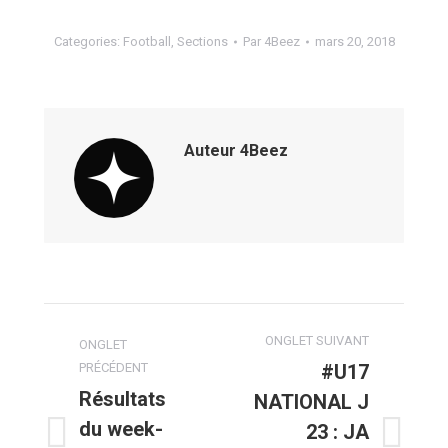
Categories:
Football
,
Sections
Par
4Beez
mars 20, 2018
Auteur
4Beez
Navigation
ONGLET SUIVANT
ONGLET
de
PRÉCÉDENT
#U17
Résultats
NATIONAL J
commentaire
du week-
23 : JA
Onglet
Onglet