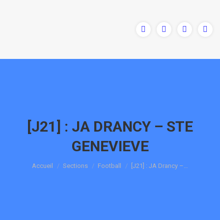
[J21] : JA DRANCY – STE
GENEVIEVE
Vous êtes ici :
Accueil
Sections
Football
[J21] : JA Drancy –…