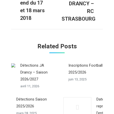
end du 17
DRANCY –
précédent
suivant
et 18 mars
RC
2018
STRASBOURG
Related Posts
Détections JA
Inscriptions Football
Drancy – Saison
2025/2026
2026/2027
juin 13, 2025
avril 11, 2026
Détections Saison
Dates de
2025/2026
reprise de
l’entraine
mars 28, 2025