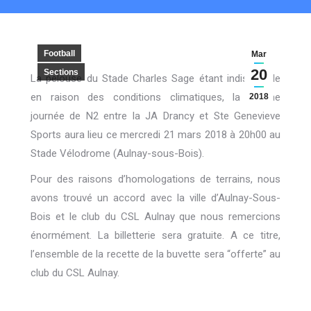
Football
Mar
20
Sections
La pelouse du Stade Charles Sage étant indisponible
en raison des conditions climatiques, la 21ème
2018
journée de N2 entre la JA Drancy et Ste Genevieve
Sports aura lieu ce mercredi 21 mars 2018 à 20h00 au
Stade Vélodrome (Aulnay-sous-Bois).
Pour des raisons d’homologations de terrains, nous
avons trouvé un accord avec la ville d’Aulnay-Sous-
Bois et le club du CSL Aulnay que nous remercions
énormément. La billetterie sera gratuite. A ce titre,
l’ensemble de la recette de la buvette sera “offerte” au
club du CSL Aulnay.