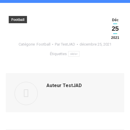
Football
Déc
25
2021
Catégorie
Football
Par
TestJAD
décembre 25, 2021
Étiquettes
slider
Auteur
TestJAD