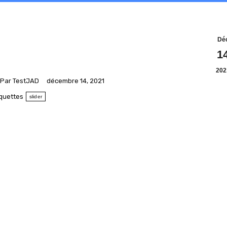
Dé
1
202
Par
TestJAD
décembre 14, 2021
iquettes
slider