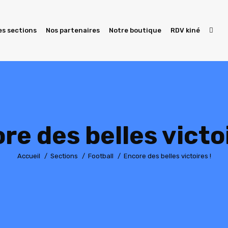
es sections
Nos partenaires
Notre boutique
RDV kiné
re des belles victoi
Vous êtes ici :
Accueil
Sections
Football
Encore des belles victoires !