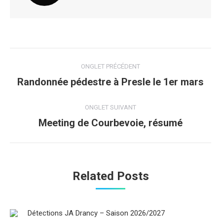
Navigation
ONGLET PRÉCÉDENT
de
Randonnée pédestre à Presle le 1er mars
Onglet
précédent
commentaire
ONGLET SUIVANT
Meeting de Courbevoie, résumé
Onglet
suivant
Related Posts
Détections JA Drancy – Saison 2026/2027