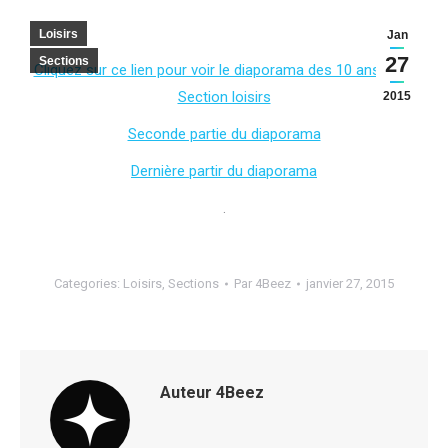
Loisirs
Jan
27
Sections
Cliquez sur ce lien pour voir le diaporama des 10 ans de la
Section loisirs
2015
Seconde partie du diaporama
Dernière partir du diaporama
.
Categories:
Loisirs
,
Sections
Par
4Beez
janvier 27, 2015
Auteur
4Beez