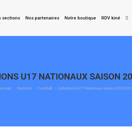
s sections
Nos partenaires
Notre boutique
RDV kiné
IONS U17 NATIONAUX SAISON 20
Vous êtes ici :
Accueil
Sections
Football
Détections U17 Nationaux saison 2015/201