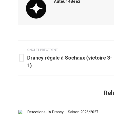
Auteur
4Beez
Navigation
ONGLET PRÉCÉDENT
de
Drancy régale à Sochaux (victoire 3-
Onglet
1)
commentaire
précédent
Rel
Détections JA Drancy – Saison 2026/2027