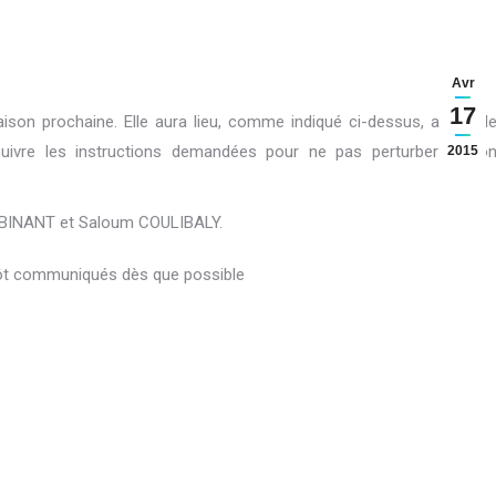
Avr
17
ison prochaine. Elle aura lieu, comme indiqué ci-dessus, au Stad
suivre les instructions demandées pour ne pas perturber le bo
2015
n BINANT et Saloum COULIBALY.
ntôt communiqués dès que possible