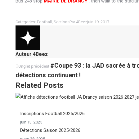
Bus 248 stop
MAIRIE DE DRANCY
, then walk to the stadi
Categories:
Football
,
Sections
Par
4Beez
juin 19, 2017
Auteur
4Beez
Navigation
Onglet
#Coupe 93 : la JAD sacrée à tro
Onglet précédent
précédent
détections continuent !
de
Related Posts
commentaire
Inscriptions Football 2025/2026
juin 13, 2025
Détections Saison 2025/2026
mars 28, 2025