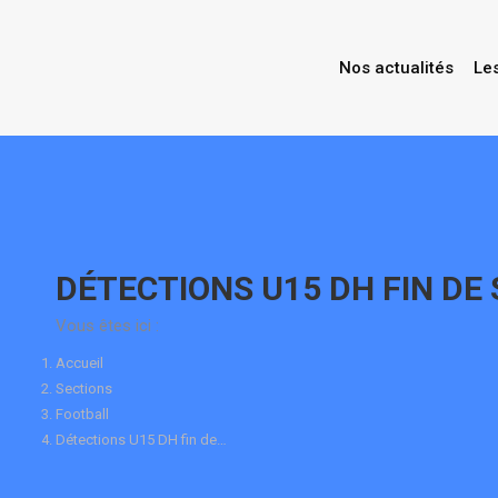
Nos actualités
Le
Contenu
en
pleine
largeur
DÉTECTIONS U15 DH FIN DE
Vous êtes ici :
Accueil
Sections
Football
Détections U15 DH fin de…