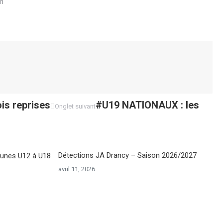
um
is reprises
Onglet
#U19 NATIONAUX : les
Onglet suivant
suivant
Détections JA Drancy – Saison 2026/2027
avril 11, 2026