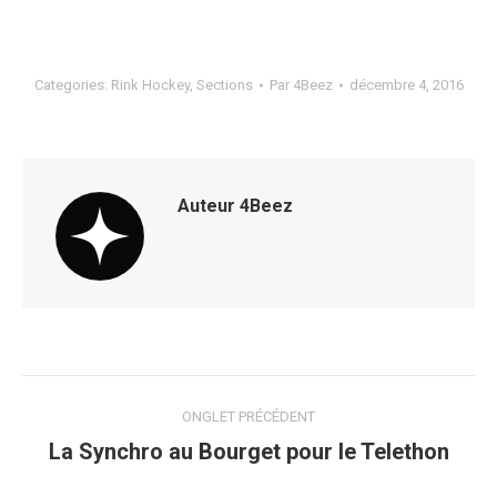
Categories:
Rink Hockey
,
Sections
Par
4Beez
décembre 4, 2016
Auteur
4Beez
Navigation
ONGLET PRÉCÉDENT
de
La Synchro au Bourget pour le Telethon
Onglet
précédent
commentaire