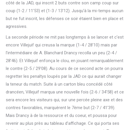
côté de la JAD, qui inscrit 2 buts contre son camp coup sur
coup (1-2 / 11’53) et (1-3 / 13’12). Jusqu’à la mi-temps aucun
but ne fut inscrit, les défenses ce soir étaient bien en place et
agressives.
La seconde période ne mit pas longtemps à se lancer et c’est
encore Villejuif qui creusa la marque (1-4 / 28’10) mais par
l’intermédiaire de A. Blanchard Drancy recolla un peu (2-4 /
28’46). Et Villejuif enfonça le clou, en jouant remarquablement
le contre (2-5 / 29’08). Au cours de ce second acte on pourra
regretter les penaltys loupés par la JAD ce qui aurait changer
la teneur du match. Suite à un carton bleu concédé côté
drancéen, Villejuif marqua une nouvelle fois (2-6 / 34’58) et ce
sera encore les visiteurs qui, sur une percée pleine axe et des
contres favorables, marquèrent le 7ème but (2-7 / 41’39).
Mais Drancy à de la ressource et du coeur, et poussa pour
revenir au plus près au tableau d’affichage. Ce qui porta ses