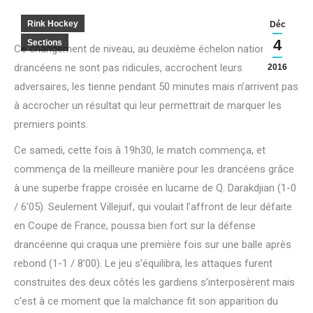
Rink Hockey
Déc
4
Sections
Ce changement de niveau, au deuxième échelon national, les
drancéens ne sont pas ridicules, accrochent leurs
2016
adversaires, les tienne pendant 50 minutes mais n’arrivent pas
à accrocher un résultat qui leur permettrait de marquer les
premiers points.
Ce samedi, cette fois à 19h30, le match commença, et
commença de la meilleure manière pour les drancéens grâce
à une superbe frappe croisée en lucarne de Q. Darakdjian (1-0
/ 6’05). Seulement Villejuif, qui voulait l’affront de leur défaite
en Coupe de France, poussa bien fort sur la défense
drancéenne qui craqua une première fois sur une balle après
rebond (1-1 / 8’00). Le jeu s’équilibra, les attaques furent
construites des deux côtés les gardiens s’interposèrent mais
c’est à ce moment que la malchance fit son apparition du