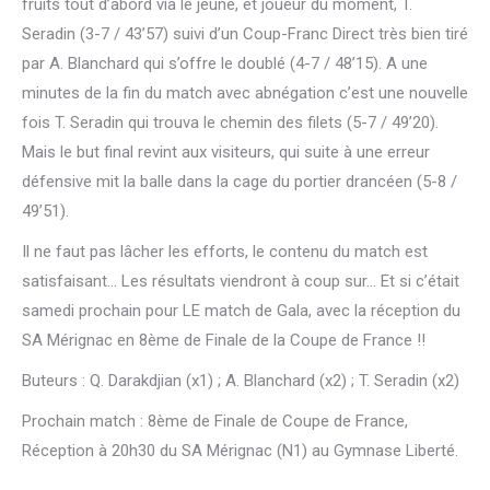
fruits tout d’abord via le jeune, et joueur du moment, T.
Seradin (3-7 / 43’57) suivi d’un Coup-Franc Direct très bien tiré
par A. Blanchard qui s’offre le doublé (4-7 / 48’15). A une
minutes de la fin du match avec abnégation c’est une nouvelle
fois T. Seradin qui trouva le chemin des filets (5-7 / 49’20).
Mais le but final revint aux visiteurs, qui suite à une erreur
défensive mit la balle dans la cage du portier drancéen (5-8 /
49’51).
Il ne faut pas lâcher les efforts, le contenu du match est
satisfaisant… Les résultats viendront à coup sur… Et si c’était
samedi prochain pour LE match de Gala, avec la réception du
SA Mérignac en 8ème de Finale de la Coupe de France !!
Buteurs : Q. Darakdjian (x1) ; A. Blanchard (x2) ; T. Seradin (x2)
Prochain match : 8ème de Finale de Coupe de France,
Réception à 20h30 du SA Mérignac (N1) au Gymnase Liberté.