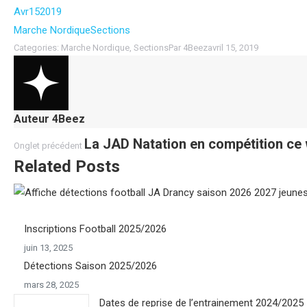
Avr
15
2019
Marche Nordique
Sections
Categories:
Marche Nordique
,
Sections
Par
4Beez
avril 15, 2019
Auteur
4Beez
Navigation
Onglet
La JAD Natation en compétition ce
Onglet précédent
précédent
Related Posts
de
commentaire
Inscriptions Football 2025/2026
juin 13, 2025
Détections Saison 2025/2026
mars 28, 2025
Dates de reprise de l’entrainement 2024/2025