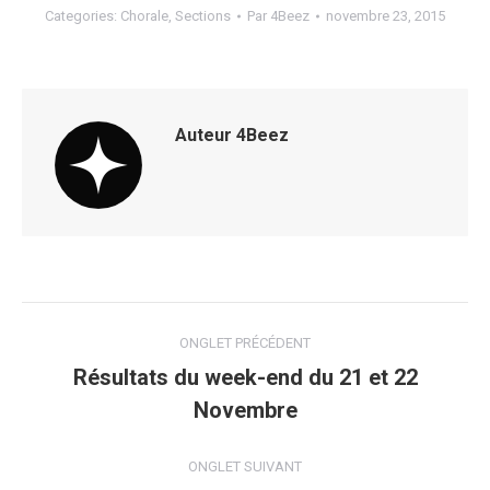
Categories:
Chorale
,
Sections
Par
4Beez
novembre 23, 2015
Auteur
4Beez
Navigation
ONGLET PRÉCÉDENT
de
Résultats du week-end du 21 et 22
Onglet
Novembre
commentaire
précédent
ONGLET SUIVANT