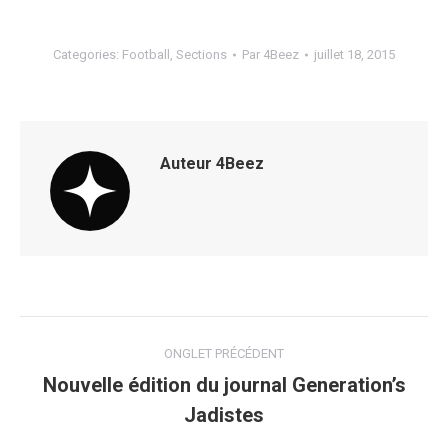
Categories:
Football
,
Sections
Par
4Beez
juillet 18, 2015
Auteur
4Beez
Navigation
ONGLET PRÉCÉDENT
de
Nouvelle édition du journal Generation’s
Onglet
Jadistes
commentaire
précédent