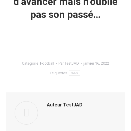
d’avancer mais n’oublie
pas son passé…
Catégorie
Football
Par
TestJAD
janvier 16, 2022
Étiquettes
slider
Auteur
TestJAD