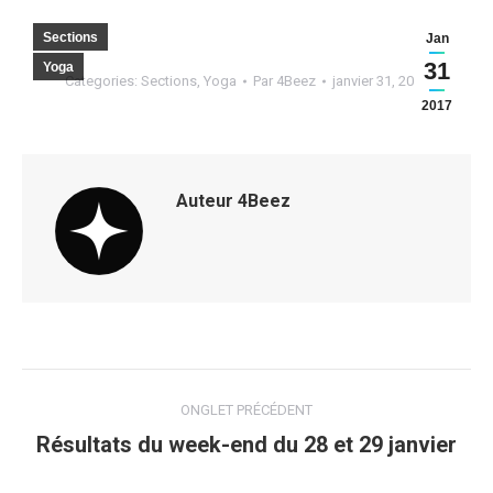
Sections
Jan
31
Yoga
Categories:
Sections
,
Yoga
Par
4Beez
janvier 31, 2017
2017
Auteur
4Beez
Navigation
ONGLET PRÉCÉDENT
de
Résultats du week-end du 28 et 29 janvier
Onglet
précédent
commentaire