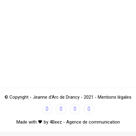
veaux) ✔️ 1H Pilates avec Claire SOLER – 🎓 Certifié FPMP ✔️ 1
) – 15€ non-adhérents (-25%) 🗓 JOUR / 🕛 HORAIRES > DIMANCHE 
© Copyright - Jeanne d'Arc de Drancy - 2021 - Mentions légales
Made with 🖤 by 4Beez - Agence de communication