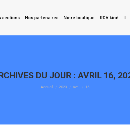
s sections
Nos partenaires
Notre boutique
RDV kiné
RCHIVES DU JOUR :
AVRIL 16, 20
Vous êtes ici :
Accueil
2023
avril
16