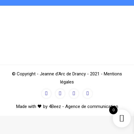
Tout simplement, Joyeux Noël !
Club
,
Le Comité des Fêtes
Par
TestJAD
décembre 24, 2021
© Copyright - Jeanne d'Arc de Drancy - 2021 - Mentions
légales
Made with 🖤 by 4Beez - Agence de communication
0