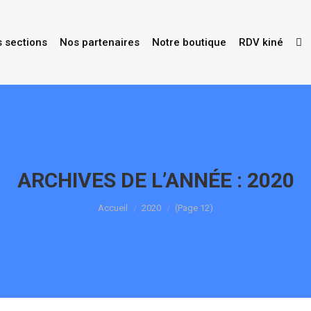
s sections
Nos partenaires
Notre boutique
RDV kiné
ARCHIVES DE L’ANNÉE :
2020
Vous êtes ici :
Accueil
2020
(Page 12)