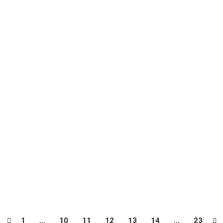
on
LIBALY
us avons appris ce matin le décès de la maman de Bassidiki COULIB
 douloureux. Une enveloppe qui sera remise à la famille en fin de
 et 01er mars 2020
s 2020 est disponible sur le lien ci-dessous : DOM EXT 29 FEVRIER
1
…
10
11
12
13
14
…
23