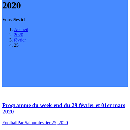
2020
Vous êtes ici :
Accueil
2020
février
25
Programme du week-end du 29 février et 01er mars
2020
Football
Par
Saloum
février 25, 2020