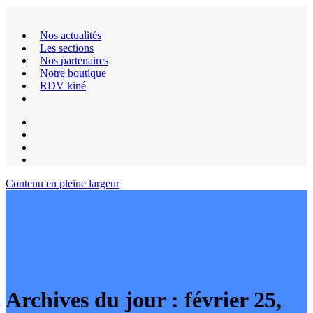
Nos actualités
Les sections
Nos partenaires
Notre boutique
RDV kiné
Contenu en pleine largeur
Archives du jour :
février 25,