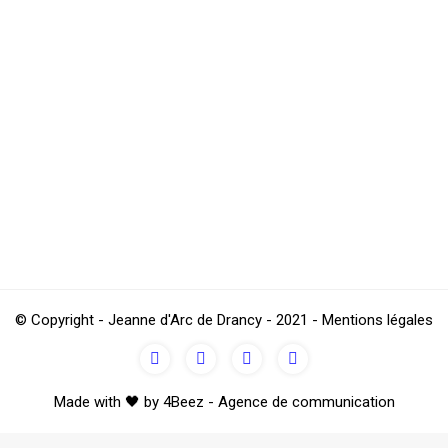
s le plus haut classement, se devait de l’emporter ce samedi contre
 du jeune Q. Tiberti dans les buts drancéens. Et pourtant la renco
© Copyright - Jeanne d'Arc de Drancy - 2021 - Mentions légales
Made with 🖤 by 4Beez - Agence de communication