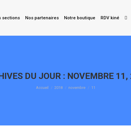
s sections
Nos partenaires
Notre boutique
RDV kiné
HIVES DU JOUR :
NOVEMBRE 11, 
Vous êtes ici :
Accueil
2018
novembre
11