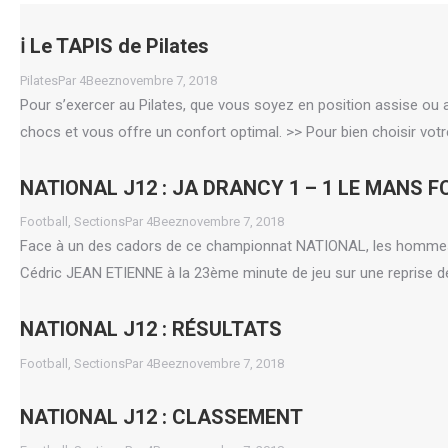
ℹ️ Le TAPIS de Pilates
Pilates
Par
4Beez
novembre 7, 2018
Pour s’exercer au Pilates, que vous soyez en position assise ou al
chocs et vous offre un confort optimal. >> Pour bien choisir votr
NATIONAL J12 : JA DRANCY 1 – 1 LE MANS F
Football
,
Sections
Par
4Beez
novembre 7, 2018
Face à un des cadors de ce championnat NATIONAL, les hommes 
Cédric JEAN ETIENNE à la 23ème minute de jeu sur une reprise d
NATIONAL J12 : RÉSULTATS
Football
,
Sections
Par
4Beez
novembre 7, 2018
NATIONAL J12 : CLASSEMENT