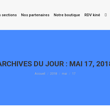
s sections
Nos partenaires
Notre boutique
RDV kiné
ARCHIVES DU JOUR :
MAI 17, 201
Vous êtes ici :
Accueil
2018
mai
17