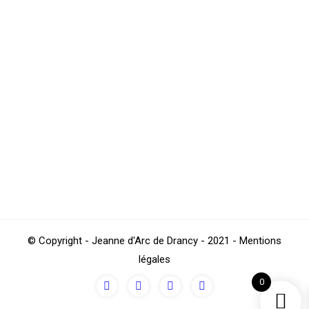
Les éducateurs de la JA DRANCY en
stage à l’AS SAINT ETIENNE
Football
,
Sections
Par
4Beez
mai 10, 2018
Durant les dernières vacances de Pâques, les
éducateurs de l’école de foot de la JA DRANCY ont eu
l’honneur de participer à un stage de 3 jours au sein du
centre de formation de notre club partenaire l’AS
SAINT ETIENNE où ils ont pu retrouver un certain
Kevin DE JESUS, ancien éducateur de la JA…
© Copyright - Jeanne d'Arc de Drancy - 2021 - Mentions
légales
0