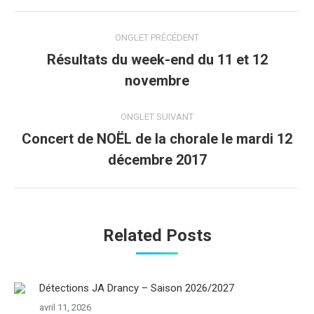
Navigation
ONGLET PRÉCÉDENT
de
Résultats du week-end du 11 et 12
Onglet
novembre
commentaire
précédent
ONGLET SUIVANT
Concert de NOËL de la chorale le mardi 12
Onglet
décembre 2017
suivant
Related Posts
Détections JA Drancy – Saison 2026/2027
avril 11, 2026