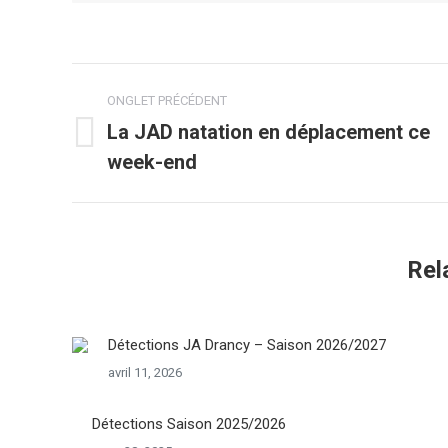
Navigation
ONGLET PRÉCÉDENT
de
La JAD natation en déplacement ce
Onglet
week-end
commentaire
précédent
Rel
Détections JA Drancy – Saison 2026/2027
avril 11, 2026
Détections Saison 2025/2026