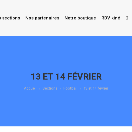
s sections
Nos partenaires
Notre boutique
RDV kiné
13 ET 14 FÉVRIER
Vous êtes ici :
Accueil
Sections
Football
13 et 14 février