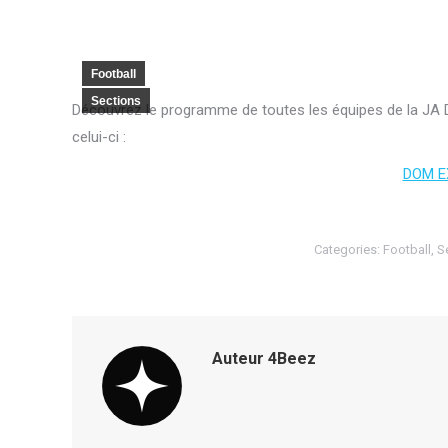
Football
Sections
Découvrez le programme de toutes les équipes de la JA D
celui-ci :
DOM E
Categories:
Football
,
S
Auteur
4Beez