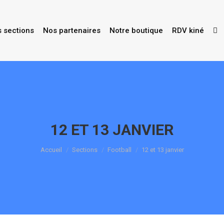
s sections
Nos partenaires
Notre boutique
RDV kiné
12 ET 13 JANVIER
Vous êtes ici :
Accueil
Sections
Football
12 et 13 janvier