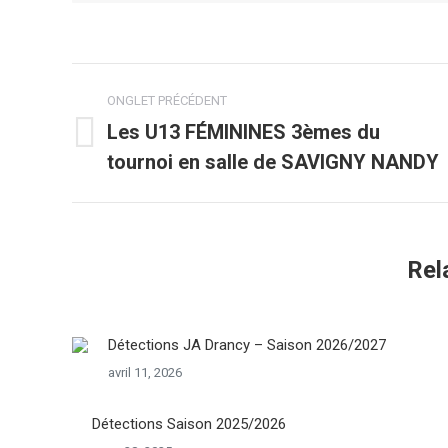
Navigation
ONGLET PRÉCÉDENT
de
Les U13 FÉMININES 3èmes du
Onglet
tournoi en salle de SAVIGNY NANDY
commentaire
précédent
Rel
Détections JA Drancy – Saison 2026/2027
avril 11, 2026
Détections Saison 2025/2026