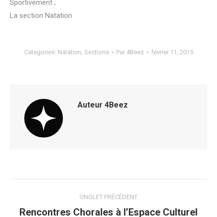
Sportivement ;
La section Natation
Categories:
Natation
,
Sections
Par
4Beez
février 11, 2015
Auteur
4Beez
Navigation
ONGLET PRÉCÉDENT
de
Rencontres Chorales à l’Espace Culturel
Onglet