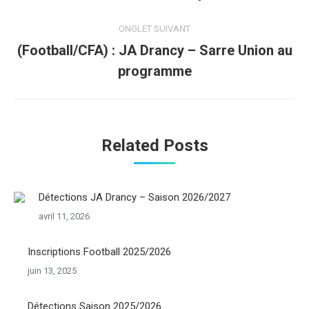
précédent
commentaire
ONGLET SUIVANT
(Football/CFA) : JA Drancy – Sarre Union au
Onglet
programme
suivant
Related Posts
Détections JA Drancy – Saison 2026/2027
avril 11, 2026
Inscriptions Football 2025/2026
juin 13, 2025
Détections Saison 2025/2026