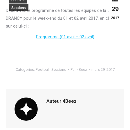
Football
Mar
29
Sections
Découvrez le programme de toutes les équipes de la JA
DRANCY pour le week-end du 01 et 02 avril 2017, en cliquant
2017
sur celui-ci :
Programme (01 avril – 02 avril)
Categories:
Football
,
Sections
Par
4Beez
mars 29, 2017
Auteur
4Beez