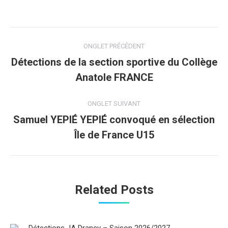
Navigation
ONGLET PRÉCÉDENT
de
Détections de la section sportive du Collège
Onglet
Anatole FRANCE
commentaire
précédent
ONGLET SUIVANT
Samuel YEPIÉ YEPIÉ convoqué en sélection
Onglet
Île de France U15
suivant
Related Posts