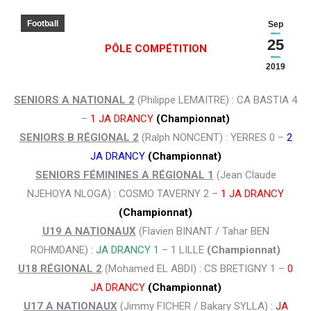
Football
Sep
25
PÔLE COMPÉTITION
2019
SENIORS A NATIONAL 2
(Philippe LEMAITRE) : CA BASTIA 4
–
1 JA DRANCY
(Championnat)
SENIORS B RÉGIONAL 2
(Ralph NONCENT) : YERRES 0 –
2
JA DRANCY
(Championnat)
SENIORS FÉMININES A RÉGIONAL 1
(Jean Claude
NJEHOYA NLOGA) : COSMO TAVERNY 2 –
1 JA DRANCY
(Championnat)
U19 A NATIONAUX
(Flavien BINANT / Tahar BEN
ROHMDANE) :
JA DRANCY 1
– 1 LILLE
(Championnat)
U18 RÉGIONAL 2
(Mohamed EL ABDI) : CS BRETIGNY 1 –
0
JA DRANCY
(Championnat)
U17 A NATIONAUX
(Jimmy FICHER / Bakary SYLLA) :
JA