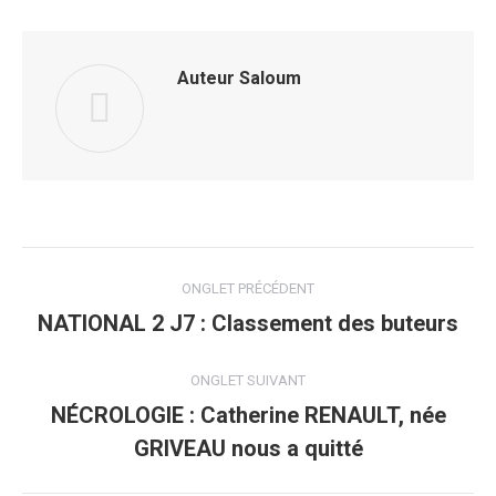
Auteur
Saloum
Navigation
ONGLET PRÉCÉDENT
de
NATIONAL 2 J7 : Classement des buteurs
Onglet
précédent
commentaire
ONGLET SUIVANT
NÉCROLOGIE : Catherine RENAULT, née
Onglet
GRIVEAU nous a quitté
suivant