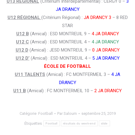
U13 RÉGIONAL
(Critérium Interdépartemental) : CERGY 0 –
3
JA DRANCY
U12 RÉGIONAL
(Critérium Régional) :
JA DRANCY 3
– 8 RED
STAR
U12 B
(Amical) : ESD MONTREUIL 9 –
4 JA DRANCY
U12 C
(Amical) : ESD MONTREUIL 4 –
4 JA DRANCY
U12 D
(Amical) : JESD MONTREUL 9 –
0 JA DRANCY
U12 D’
(Amical) : ESD MONTREUIL 4 –
5 JA DRANCY
ÉCOLE DE FOOTBALL
U11 TALENTS
(Amical) : FC MONTFERMEIL 3 –
4 JA
DRANCY
U11 B
(Amical) : FC MONTFERMEIL 10 –
2 JA DRANCY
Catégorie
Football
Par
Saloum
septembre 25, 2019
Étiquettes
Football
résultats du week-end
slide