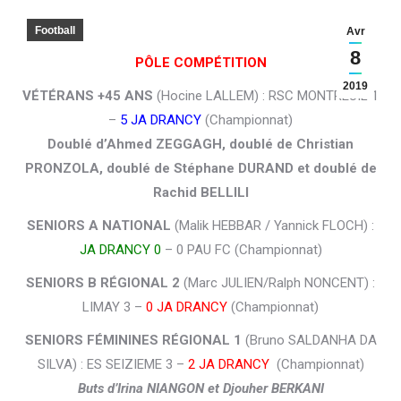
Football
Avr
8
PÔLE COMPÉTITION
2019
VÉTÉRANS +45 ANS
(Hocine LALLEM) : RSC MONTREUIL 1
–
5 JA DRANCY
(Championnat)
Doublé d’Ahmed ZEGGAGH, doublé de Christian
PRONZOLA, doublé de Stéphane DURAND et doublé de
Rachid BELLILI
SENIORS A NATIONAL
(Malik HEBBAR / Yannick FLOCH) :
JA DRANCY 0
– 0 PAU FC (Championnat)
SENIORS B RÉGIONAL 2
(Marc JULIEN/Ralph NONCENT) :
LIMAY 3 –
0 JA DRANCY
(Championnat)
SENIORS FÉMININES RÉGIONAL 1
(Bruno SALDANHA DA
SILVA) : ES SEIZIEME 3 –
2 JA DRANCY
(Championnat)
Buts d’Irina NIANGON et Djouher BERKANI