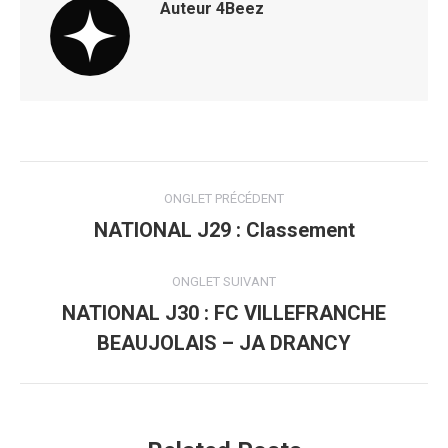
Auteur
4Beez
Navigation
ONGLET PRÉCÉDENT
de
NATIONAL J29 : Classement
Onglet
précédent
commentaire
ONGLET SUIVANT
NATIONAL J30 : FC VILLEFRANCHE
Onglet
BEAUJOLAIS – JA DRANCY
suivant