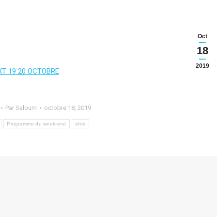
Oct
18
2019
XT 19 20 OCTOBRE
Par
Saloum
octobre 18, 2019
Programme du week-end
slide