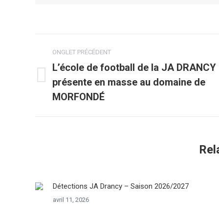
Navigation
ONGLET PRÉCÉDENT
de
L’école de football de la JA DRANCY
présente en masse au domaine de
Onglet
commentaire
précédent
MORFONDÉ
Rel
Détections JA Drancy – Saison 2026/2027
avril 11, 2026