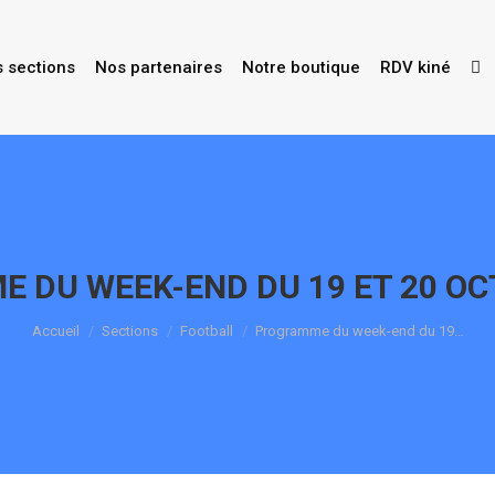
s sections
Nos partenaires
Notre boutique
RDV kiné
 DU WEEK-END DU 19 ET 20 OC
Vous êtes ici :
Accueil
Sections
Football
Programme du week-end du 19…