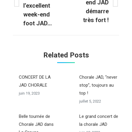
commentaire
end JAD
l’excellent
Onglet
Onglet
démarre
week-end
précédent
suivant
très fort !
foot JAD…
Related Posts
CONCERT DE LA
Chorale JAD, “never
JAD CHORALE
stop”, toujours au
top !
juin 19, 2023
juillet 5, 2022
Belle tournée de
Le grand concert de
Chorale JAD dans
la chorale JAD