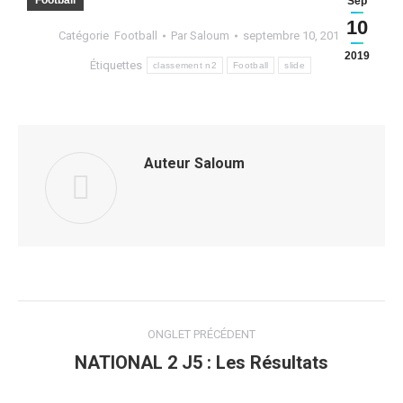
Football
Sep
10
Catégorie
Football
Par
Saloum
septembre 10, 2019
2019
Étiquettes
classement n2
Football
slide
Auteur
Saloum
Navigation
ONGLET PRÉCÉDENT
de
NATIONAL 2 J5 : Les Résultats
Onglet
précédent
commentaire