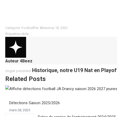
Catégorie
Football
Par
4Beez
mai 18, 2022
Étiquettes
slide
Auteur
4Beez
Navigation
Onglet
Historique, notre U19 Nat en Playof
Onglet précédent
précédent
Related Posts
de
commentaire
Détections Saison 2025/2026
mars 28, 2025
Dates de reprise de l’entrainement 2024/2025