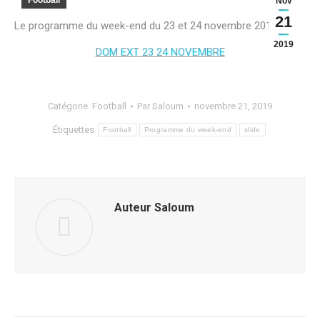
Football
Nov
21
Le programme du week-end du 23 et 24 novembre 2019 :
2019
DOM EXT 23 24 NOVEMBRE
Catégorie
Football
Par
Saloum
novembre 21, 2019
Étiquettes
Football
Programme du week-end
slide
Auteur
Saloum