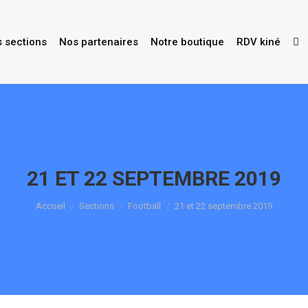
s sections
Nos partenaires
Notre boutique
RDV kiné
21 ET 22 SEPTEMBRE 2019
Vous êtes ici :
Accueil
Sections
Football
21 et 22 septembre 2019