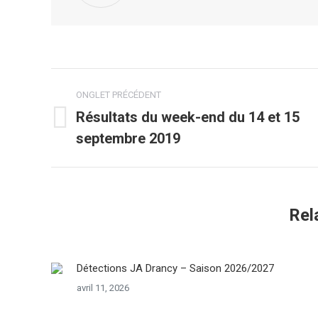
Navigation
ONGLET PRÉCÉDENT
de
Résultats du week-end du 14 et 15
Onglet
septembre 2019
commentaire
précédent
Rel
Détections JA Drancy – Saison 2026/2027
avril 11, 2026