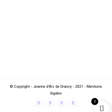
RANDONNEE – BALADE
Randonnée
,
Sections
Par
4Beez
avril 4, 2023
UN SPECTACLE FLORAL : Magnifique, Féerique les 144
prunus serrulata “Kanzan”. Venez admirez ces
cerisiers en fleurs dont les pétales sont symboles de
prospérité, du retour du Printemps et de la beauté
éphémère… JEUDI 20 AVRIL 2023 Départ : 10H30 =>
Sur le quai Gare RER B (Le Bourget) OU : 11H20 =>
Station de…
© Copyright - Jeanne d'Arc de Drancy - 2021 - Mentions
légales
0