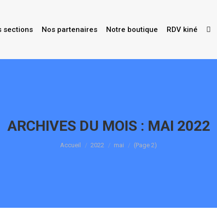
s sections
Nos partenaires
Notre boutique
RDV kiné
ARCHIVES DU MOIS :
MAI 2022
Vous êtes ici :
Accueil
2022
mai
(Page 2)