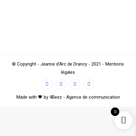
Le week-end sportivement pascal
commence avec la JAD !
Football
Par
TestJAD
avril 16, 2022
© Copyright - Jeanne d'Arc de Drancy - 2021 - Mentions
légales
Made with 🖤 by 4Beez - Agence de communication
0