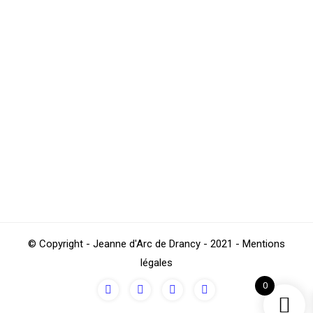
Il s’est bien dit que la persévérance est
la clé de la gagne !
Football
Par
TestJAD
mars 9, 2022
Jean-Baptiste Bosey, garçon humble et discipliné du
groupe U14, ayant fait un bon passage à Pierrefitte FC,
n’a pas ménagé ses efforts qui sont bien payants
aujourd’hui. Signant au club strasbourgeois RCS,
soyons clair, sa carrière démarre sous les plus beaux
auspices !
© Copyright - Jeanne d'Arc de Drancy - 2021 - Mentions
légales
0