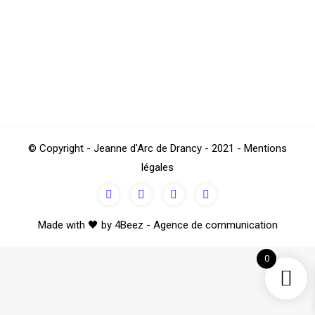
La troisième “quille” de l’hiver est là
mais le foot JAD ne chôme pas !
Football
Par
TestJAD
février 21, 2022
© Copyright - Jeanne d'Arc de Drancy - 2021 - Mentions
légales
Made with 🖤 by 4Beez - Agence de communication
0