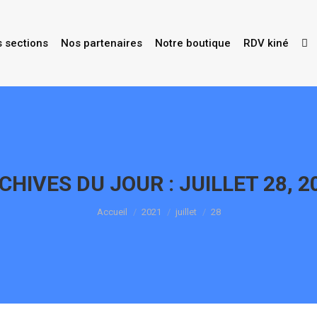
s sections
Nos partenaires
Notre boutique
RDV kiné
CHIVES DU JOUR :
JUILLET 28, 2
Vous êtes ici :
Accueil
2021
juillet
28