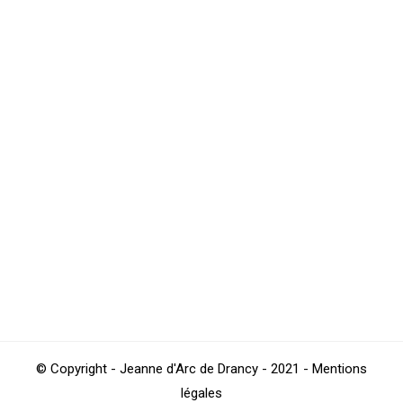
Nécrologie : décès du papa de Flavien
RIBIER
Club
,
Natation
Par
4Beez
avril 12, 2020
Nous venons d’apprendre la disparition du papa de
Flavien RIBIER (responsable de l’école de natation et
entraîneur du groupe jeunes 1 compétition) dans la
nuit de ce samedi à dimanche. Le Président ainsi que
l’ensemble du Comité Directeur adressent leurs plus
sincères condoléances à Flavien ainsi qu’à l’ensemble
de la famille.
© Copyright - Jeanne d'Arc de Drancy - 2021 - Mentions
légales